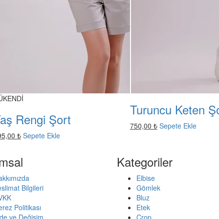
ÜKENDİ
Turuncu Keten Şo
aş Rengi Şort
750,00 ₺
Sepete Ekle
95,00 ₺
Sepete Ekle
msal
Kategoriler
akkımızda
Elbise
slimat Bilgileri
Gömlek
VKK
Bluz
rez Politikası
Etek
ade ve Değişim
Crop