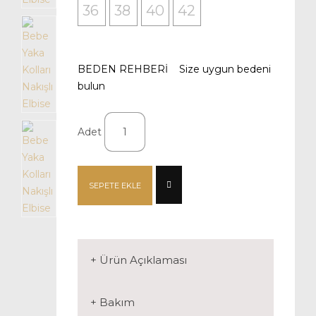
36
38
40
42
BEDEN REHBERİ Size uygun bedeni
bulun
Adet
SEPETE EKLE
+ Ürün Açıklaması
+ Bakım