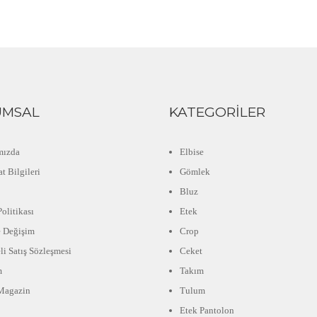
UMSAL
KATEGORILER
mızda
Elbise
t Bilgileri
Gömlek
Bluz
olitikası
Etek
e Değişim
Crop
li Satış Sözleşmesi
Ceket
m
Takım
Magazin
Tulum
Etek Pantolon