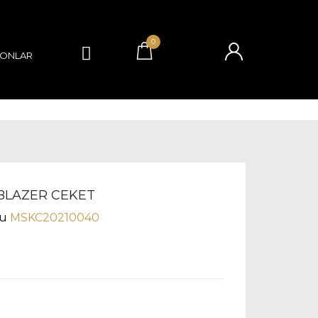
0
YONLAR
 BLAZER CEKET
u
MSKC20210040