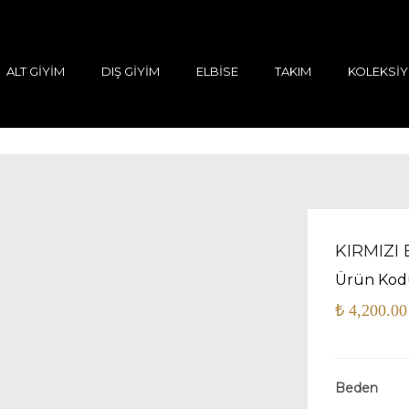
ALT GIYIM
DIŞ GIYIM
ELBISE
TAKIM
KOLEKSI
KIRMIZI
Ürün Kod
₺
4,200.00
Beden