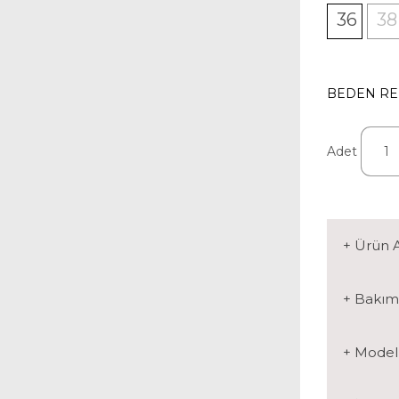
36
38
BEDEN REH
Adet
+ Ürün 
+ Bakım
+ Model 