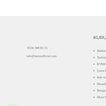
KUR
0536 398 85 55
Hakkı
info@mezzofficial.com
Teslima
KVKK
Çerez P
İade v
Mesafe
İletişi
Mezz 